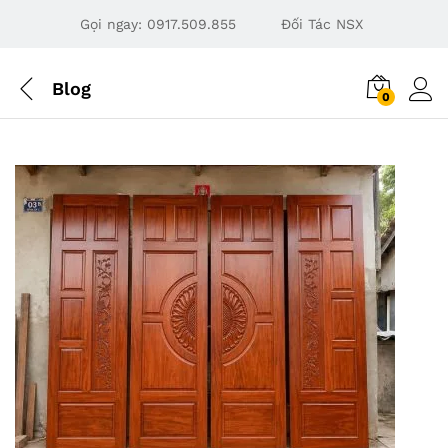
Gọi ngay:
0917.509.855
Đối Tác NSX
Blog
0