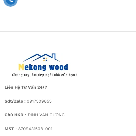
18 triệu
Liên Hệ Tư Vấn 24/7
Sdt/Zalo :
0917509855
Chủ HKD
: ĐINH VĂN CƯỜNG
MST
: 8709431508-001