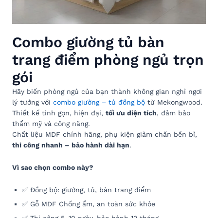
Combo giường tủ bàn
trang điểm phòng ngủ trọn
gói
Hãy biến phòng ngủ của bạn thành không gian nghỉ ngơi
lý tưởng với
combo giường – tủ đồng bộ
từ Mekongwood.
Thiết kế tinh gọn, hiện đại,
tối ưu diện tích
, đảm bảo
thẩm mỹ và công năng.
Chất liệu MDF chính hãng, phụ kiện giảm chấn bền bỉ,
thi công nhanh – bảo hành dài hạn
.
Vì sao chọn combo này?
✅ Đồng bộ: giường, tủ, bàn trang điểm
✅ Gỗ MDF Chống ẩm, an toàn sức khỏe
✅ Thi công 5–10 ngày, bảo hành 12 tháng