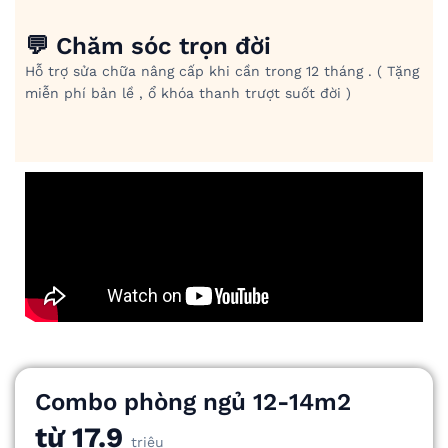
💬 Chăm sóc trọn đời
Hỗ trợ sửa chữa nâng cấp khi cần trong 12 tháng . ( Tặng
miễn phí bản lề , ổ khóa thanh trượt suốt đời )
Combo phòng ngủ 12-14m2
từ 17.9
triệu