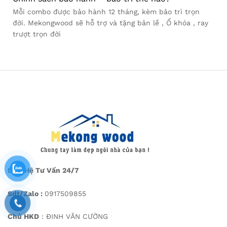
Mỗi combo được bảo hành 12 tháng, kèm bảo trì trọn
đời. Mekongwood sẽ hỗ trợ và tặng bản lề , Ổ khóa , ray
trượt trọn đời
Liên Hệ Tư Vấn 24/7
Sdt/Zalo :
0917509855
Chủ HKD
: ĐINH VĂN CƯỜNG