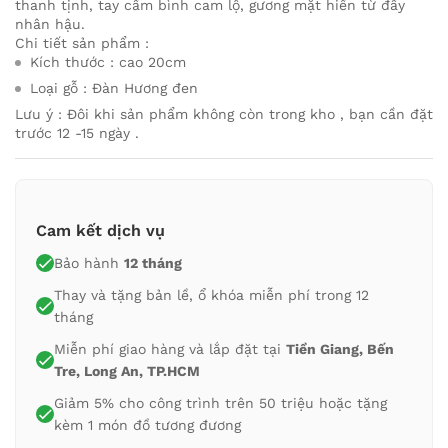
thanh tịnh, tay cầm bình cam lộ, gương mặt hiền từ đầy
nhân hậu.
Chi tiết sản phẩm :
Kích thước : cao 20cm
Loại gỗ : Đàn Hương đen
Lưu ý : Đôi khi sản phẩm không còn trong kho , bạn cần đặt
trước 12 -15 ngày .
Cam kết dịch vụ
Bảo hành
12 tháng
Thay và tặng bản lề, ổ khóa miễn phí trong 12
tháng
Miễn phí giao hàng và lắp đặt tại
Tiền Giang, Bến
Tre, Long An, TP.HCM
Giảm 5% cho công trình trên 50 triệu hoặc tặng
kèm 1 món đồ tương đương