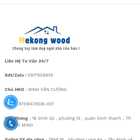
Liên Hệ Tư Vấn 24/7
Sdt/Zalo :
0917509855
Chủ HKD
: ĐINH VĂN CƯỜNG
MST
: 8709431508-001
Văn Phòng
: 16 bình lợi , phường 13 , quận bình thạnh , TP.
HỒ CHÍ MINH
Xưởng SX gia công
: TPHCM , phường Long An - Tây Ninh và