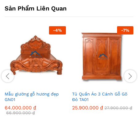
Sản Phẩm Liên Quan
-
4
%
-
7
%
Mẫu giường gỗ hương đẹp
Tủ Quần Áo 3 Cánh Gỗ Gõ
GN01
Đỏ TA01
64.000.000
₫
25.900.000
₫
27.900.000
₫
66.900.000
₫