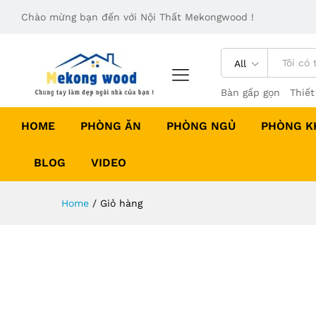
Chào mừng bạn đến với Nội Thất Mekongwood !
All
Bàn gấp gọn
Thiết
HOME
PHÒNG ĂN
PHÒNG NGỦ
PHÒNG K
BLOG
VIDEO
Home
/
Giỏ hàng