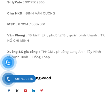
Sdt/Zalo :
0917509855
Chủ HKD
: ĐINH VĂN CƯỜNG
MST
: 8709431508-001
Văn Phòng
: 16 bình lợi , phường 13 , quận bình thạnh , TP.
HỒ CHÍ MINH
Xưởng SX gia công
: TPHCM , phường Long An - Tây Ninh
và Vĩnh Bình - Đồng Tháp
Theo Dõi Mekongwood
0917509855