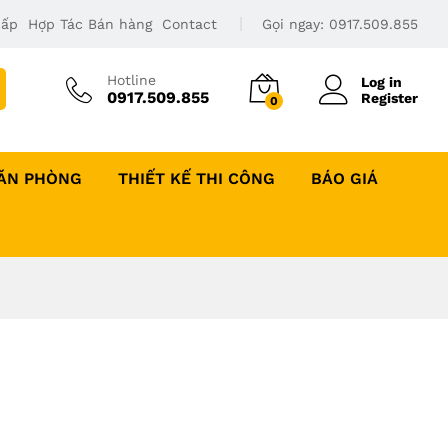
Cấp
Hợp Tác Bán hàng
Contact
Gọi ngay:
0917.509.855
Hotline
Log in
0917.509.855
Register
0
VĂN PHÒNG
THIẾT KẾ THI CÔNG
BÁO GIÁ