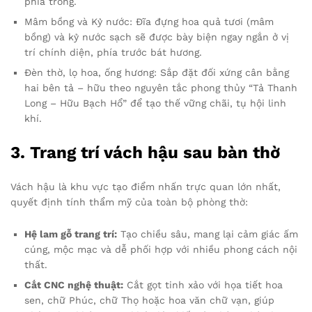
phía trong.
Mâm bồng và Kỷ nước: Đĩa đựng hoa quả tươi (mâm
bồng) và kỷ nước sạch sẽ được bày biện ngay ngắn ở vị
trí chính diện, phía trước bát hương.
Đèn thờ, lọ hoa, ống hương: Sắp đặt đối xứng cân bằng
hai bên tả – hữu theo nguyên tắc phong thủy “Tả Thanh
Long – Hữu Bạch Hổ” để tạo thế vững chãi, tụ hội linh
khí.
3. Trang trí vách hậu sau bàn thờ
Vách hậu là khu vực tạo điểm nhấn trực quan lớn nhất,
quyết định tính thẩm mỹ của toàn bộ phòng thờ:
Hệ lam gỗ trang trí:
Tạo chiều sâu, mang lại cảm giác ấm
cúng, mộc mạc và dễ phối hợp với nhiều phong cách nội
thất.
Cắt CNC nghệ thuật:
Cắt gọt tinh xảo với họa tiết hoa
sen, chữ Phúc, chữ Thọ hoặc hoa văn chữ vạn, giúp