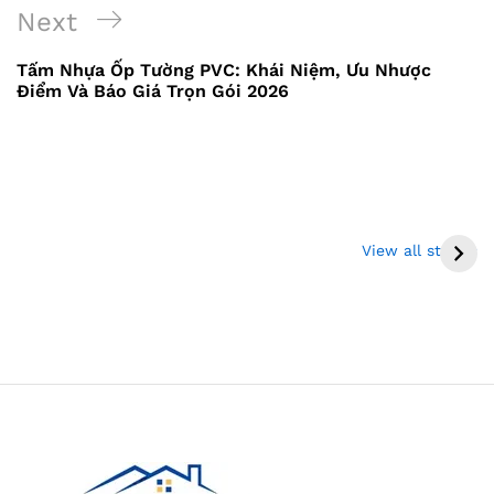
Next
Tấm Nhựa Ốp Tường PVC: Khái Niệm, Ưu Nhược
Điểm Và Báo Giá Trọn Gói 2026
Thi công sàn gỗ gõ
Bộ giường tủ bàn
đỏ tại Đồng Tháp
trang điểm gỗ công
View all stories
và Miền Tây
nghiệp giá chỉ 13 –
18 triệu