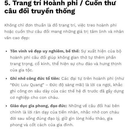
5. Trang trí Hoành phi / Cuốn thư
câu đối truyền thống
Không chỉ đơn thuần là đồ trang trí, việc treo hoành phi
hoặc cuốn thư câu đối mang những giá trị tâm linh và nhân
văn cao đẹp:
Tôn vinh vẻ đẹp uy nghiêm, bề thế:
Sự xuất hiện của bộ
hoành phi câu đối giúp không gian thờ tự thêm phần
trang trọng, cổ kính, thể hiện sự chu đáo và hưng thịnh
của gia tộc.
Ghi nhớ công đức tổ tiên:
Các đại tự trên hoành phi (như
“Đức Lưu Quang” – Đức độ sáng mãi) là lời ca ngợi, khắc
ghi công ơn sâu dày của các thế hệ đi trước đã gầy dựng
cơ nghiệp cho con cháu.
Giáo dục gia phong, đạo đức:
Những vế câu đối hai bên
chính là lời răn dạy của tiền nhân, nhắc nhở con cháu
đời sau sống đúng đạo lý, giữ gìn lòng hiếu thảo, gia
phong và cốt cách của gia đình.