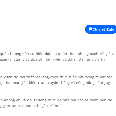
Chia sẻ Zalo
uán hướng đến sự hiện đại, có quán theo phong cách tối giản,
ng lại cảm giác gần gũi, bình yên và gợi nhớ những giá trị
sân vườn do Nội thất Mekongwood thực hiện với mong muốn tạo
hợp hài hòa giữa kiến trúc truyền thống và công năng sử dụng
n không chỉ là nơi thưởng thức cà phê mà còn là điểm hẹn để
ng gian xanh. quán cafe gần 200m2