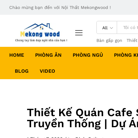
Chào mừng bạn đến với Nội Thất Mekongwood !
All
Bàn gấp gọn
Thiết
HOME
PHÒNG ĂN
PHÒNG NGỦ
PHÒNG K
BLOG
VIDEO
Thiết Kế Quán Cafe
Truyền Thống | Dự 