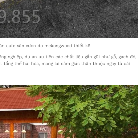
uán cafe sân vườn do mekongwood thiết kế
ng nghiệp, dự án ưu tiên các chất liệu gần gũi như gỗ, gạch đỏ,
t tổng thể hài hòa, mang lại cảm giác thân thuộc ngay từ cái