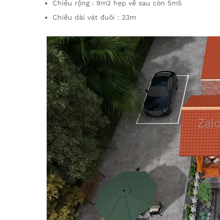
Chiều rộng : 9m2 hẹp về sau còn 5m5
Chiều dài vát đuôi : 23m