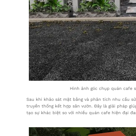
Hình ảnh góc chụp quán cafe s
Sau khi khảo sát mặt bằng và phân tích nhu cầu s
truyền thống kết hợp sân vườn. Đây là giải pháp giú
tạo sự khác biệt so với nhiều quán cafe hiện đại đa