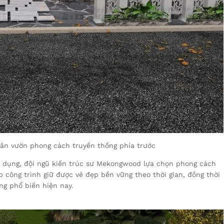
ân vườn phong cách truyền thống phía trước
ử dụng, đội ngũ kiến trúc sư Mekongwood lựa chọn phong cách
p công trình giữ được vẻ đẹp bền vững theo thời gian, đồng thời
ng phổ biến hiện nay.