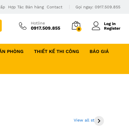
Cấp
Hợp Tác Bán hàng
Contact
Gọi ngay:
0917.509.855
Hotline
Log in
0917.509.855
Register
0
VĂN PHÒNG
THIẾT KẾ THI CÔNG
BÁO GIÁ
Thi công sàn gỗ gõ
Bộ giường tủ bàn
đỏ tại Đồng Tháp
trang điểm gỗ
View all stories
và Miền Tây
công nghiệp giá