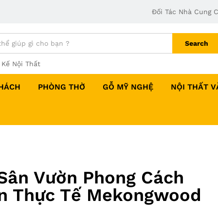
Đối Tác Nhà Cung 
Search
 Kế Nội Thất
HÁCH
PHÒNG THỜ
GỖ MỸ NGHỆ
NỘI THẤT 
 Sân Vườn Phong Cách
Án Thực Tế Mekongwood