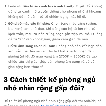
Luôn ưu tiên tủ áo cánh lùa (cánh trượt):
Tuyệt đối không
dùng tủ cánh mở truyền thống cho phòng nhỏ vì khoảng
không để mở cánh tủ sẽ chiếm dụng mất lối đi.
Đồng bộ màu sắc thị giác:
Chọn tone màu sáng (trắng,
be, kem) làm chủ đạo. Khi đóng các hệ tủ lớn như tủ
kịch trần, màu tủ nên trùng hoặc gần tiệp với màu tường
để tủ “ẩn” vào không gian, giảm cảm giác đè nén.
Bố trí ánh sáng có chiều sâu:
Phòng nhỏ cần kết hợp đèn
âm trần tỏa đều và các dải led hắt khe tủ hoặc đầu
giường (nhiệt độ màu vàng ấm 2700K – 3000K) để tạo
chiều sâu thị giác, giúp căn phòng ấm cúng và có cảm
giác rộng hơn thực tế.
3 Cách thiết kế phòng ngủ
nhỏ nhìn rộng gấp đôi?
Để thiết kế phòng ngủ nhỏ nhìn rộng gấp đôi thì Anh/chị có
thể tham khảo 3 cách
thiết kế phòng ngủ
sau đây :