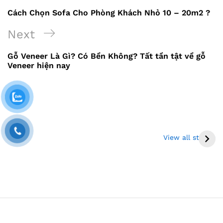
Cách Chọn Sofa Cho Phòng Khách Nhỏ 10 – 20m2 ?
Next
Gỗ Veneer Là Gì? Có Bền Không? Tất tần tật về gỗ
Veneer hiện nay
Thi công sàn gỗ gõ
Bộ giường tủ bàn
đỏ tại Đồng Tháp
trang điểm gỗ công
View all stories
và Miền Tây
nghiệp giá chỉ 13 –
18 triệu