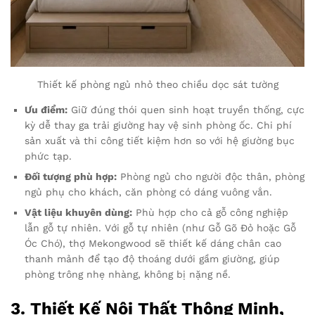
Thiết kế phòng ngủ nhỏ theo chiều dọc sát tường
Ưu điểm:
Giữ đúng thói quen sinh hoạt truyền thống, cực
kỳ dễ thay ga trải giường hay vệ sinh phòng ốc. Chi phí
sản xuất và thi công tiết kiệm hơn so với hệ giường bục
phức tạp.
Đối tượng phù hợp:
Phòng ngủ cho người độc thân, phòng
ngủ phụ cho khách, căn phòng có dáng vuông vắn.
Vật liệu khuyên dùng:
Phù hợp cho cả gỗ công nghiệp
lẫn gỗ tự nhiên. Với gỗ tự nhiên (như Gỗ Gõ Đỏ hoặc Gỗ
Óc Chó), thợ Mekongwood sẽ thiết kế dáng chân cao
thanh mảnh để tạo độ thoáng dưới gầm giường, giúp
phòng trông nhẹ nhàng, không bị nặng nề.
3. Thiết Kế Nội Thất Thông Minh,