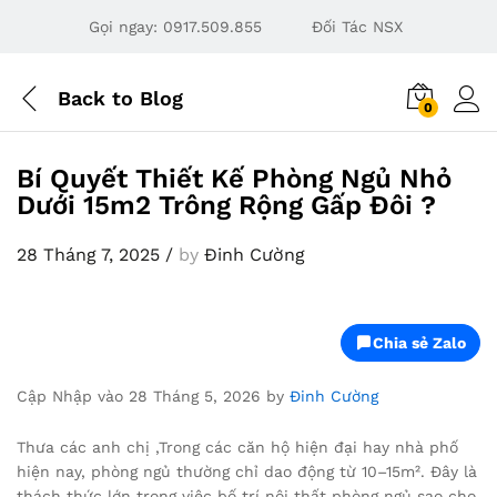
Gọi ngay:
0917.509.855
Đối Tác NSX
Back to
Blog
0
Bí Quyết Thiết Kế Phòng Ngủ Nhỏ
Dưới 15m2 Trông Rộng Gấp Đôi ?
28 Tháng 7, 2025
/
by
Đinh Cường
Chia sẻ Zalo
Cập Nhập vào 28 Tháng 5, 2026 by
Đinh Cường
Thưa các anh chị ,Trong các căn hộ hiện đại hay nhà phố
hiện nay, phòng ngủ thường chỉ dao động từ 10–15m². Đây là
thách thức lớn trong việc bố trí nội thất phòng ngủ sao cho