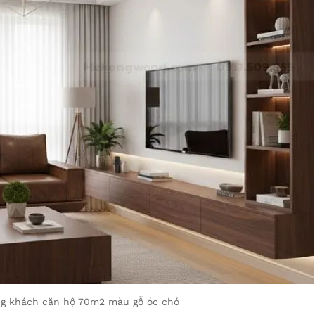
ng khách căn hộ 70m2 màu gỗ óc chó