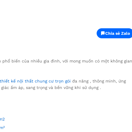
Chia sẻ Zalo
ầu phổ biến của nhiều gia đình, với mong muốn có một không gia
thiết kế nội thất chung cư trọn gói
đa năng , thông minh, ứng
 giác ấm áp, sang trọng và bền vững khi sử dụng .
0m2
0m²