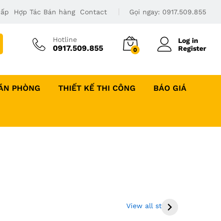
Cấp
Hợp Tác Bán hàng
Contact
Gọi ngay:
0917.509.855
Hotline
Log in
0917.509.855
Register
0
VĂN PHÒNG
THIẾT KẾ THI CÔNG
BÁO GIÁ
Thi công sàn gỗ gõ
Bộ giường tủ bàn
đỏ tại Đồng Tháp
trang điểm gỗ
View all stories
và Miền Tây
công nghiệp giá