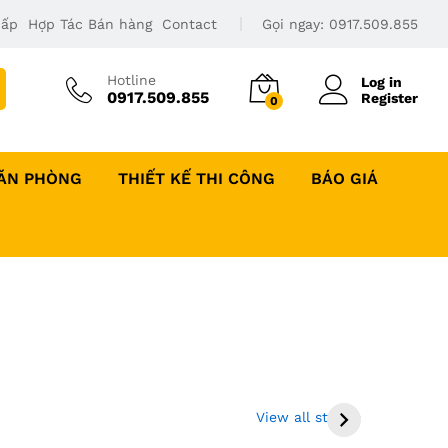
Cấp
Hợp Tác Bán hàng
Contact
Gọi ngay:
0917.509.855
Hotline
Log in
0917.509.855
Register
0
VĂN PHÒNG
THIẾT KẾ THI CÔNG
BÁO GIÁ
Thi công sàn gỗ gõ
Bộ giường tủ bàn
đỏ tại Đồng Tháp
trang điểm gỗ
View all stories
và Miền Tây
công nghiệp giá