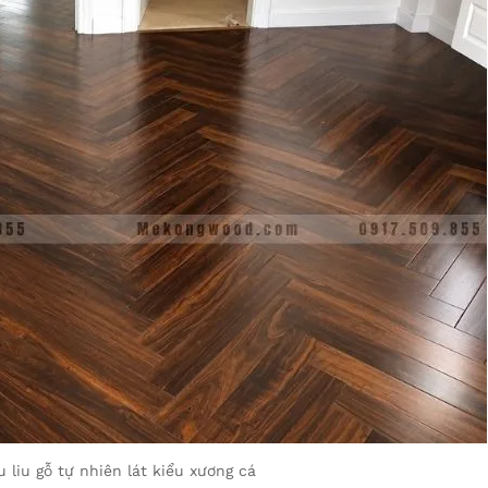
 liu gỗ tự nhiên lát kiểu xương cá