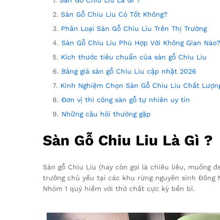
Sàn Gỗ Chiu Liu Là Gì ?
Sàn Gỗ Chiu Liu Có Tốt Không?
Phân Loại Sàn Gỗ Chiu Liu Trên Thị Trường
Sàn Gỗ Chiu Liu Phù Hợp Với Không Gian Nào
Kích thước tiêu chuẩn của sàn gỗ Chiu Liu
Bảng giá sàn gỗ Chiu Liu cập nhật 2026
Kinh Nghiệm Chọn Sàn Gỗ Chiu Liu Chất Lượn
Đơn vị thi công sàn gỗ tự nhiên uy tín
Những câu hỏi thường gặp
Sàn Gỗ Chiu Liu Là Gì ?
Sàn gỗ Chiu Liu (hay còn gọi là chiêu liêu, muồng đ
trưởng chủ yếu tại các khu rừng nguyên sinh Đông 
Nhóm 1 quý hiếm với thớ chất cực kỳ bền bỉ.