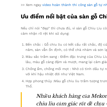
>> Xem ngay
video hoàn thành thi công sàn gỗ tự n
Ưu điểm nổi bật của sàn gỗ Chi
Nếu chỉ nói “đẹp” thì chưa đủ, vì sàn gỗ Chiu Liu 
cảm nhận rõ rệt khi sử dụng:
Bền chắc : Gỗ chiu liu có kết cấu rất chắc, độ 
năm, sàn vẫn ổn định, có thể chà nhám và sơn lạ
Màu sắc trầm sang : Điểm đặc trưng của Chiu Li
lâu, màu gỗ càng đậm và mượt, mang lại cảm giác 
Chống ẩm, chống mối mọt : Nhờ có tinh dầu tự n
với khí hậu nhiệt đới như Việt Nam.
Hợp phong thủy :Màu gỗ chiu liu trầm tượng trưn
Thổ.
Nhiều khách hàng của Mekong
chiu liu cảm giác rất dễ chị