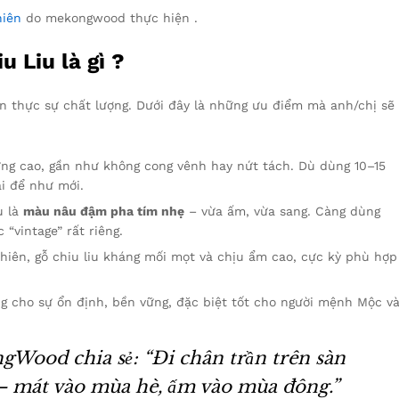
hiên
do mekongwood thực hiện .
u Liu là gì ?
còn thực sự chất lượng. Dưới đây là những ưu điểm mà anh/chị sẽ
cứng cao, gần như không cong vênh hay nứt tách. Dù dùng 10–15
i để như mới.
u là
màu nâu đậm pha tím nhẹ
– vừa ấm, vừa sang. Càng dùng
“vintage” rất riêng.
hiên, gỗ chiu liu kháng mối mọt và chịu ẩm cao, cực kỳ phù hợp
g cho sự ổn định, bền vững, đặc biệt tốt cho người mệnh Mộc v
Wood chia sẻ: “Đi chân trần trên sàn
u – mát vào mùa hè, ấm vào mùa đông.”