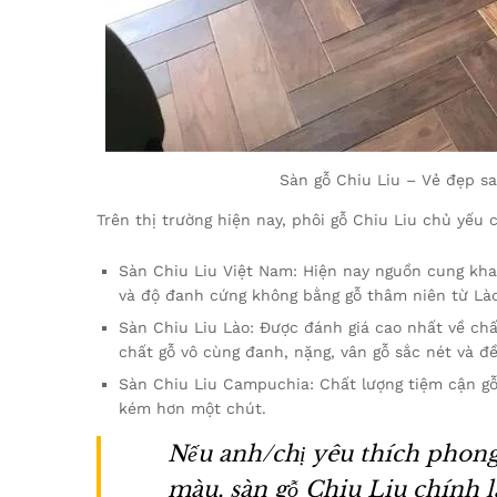
Sàn gỗ Chiu Liu – Vẻ đẹp sa
Trên thị trường hiện nay, phôi gỗ Chiu Liu chủ yếu 
Sàn Chiu Liu Việt Nam: Hiện nay nguồn cung kha
và độ đanh cứng không bằng gỗ thâm niên từ Lào
Sàn Chiu Liu Lào: Được đánh giá cao nhất về chất
chất gỗ vô cùng đanh, nặng, vân gỗ sắc nét và đ
Sàn Chiu Liu Campuchia: Chất lượng tiệm cận g
kém hơn một chút.
Nếu anh/chị yêu thích phong
màu, sàn gỗ Chiu Liu chính l