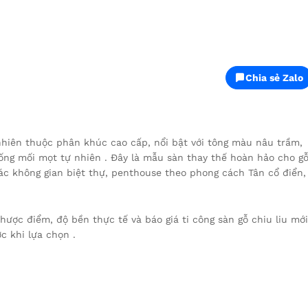
Chia sẻ Zalo
nhiên thuộc phân khúc cao cấp, nổi bật với tông màu nâu trầm,
ng mối mọt tự nhiên . Đây là mẫu sàn thay thế hoàn hảo cho g
c không gian biệt thự, penthouse theo phong cách Tân cổ điển,
hược điểm, độ bền thực tế và báo giá ti công sàn gỗ chiu liu mới
c khi lựa chọn .