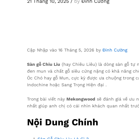
21 Tháng 10, 2025
/
by
Đinh Cường
Cập Nhập vào 16 Tháng 5, 2026 by
Đinh Cường
Sàn gỗ Chiu Liu
(hay Chiêu Liêu) là dòng sàn gỗ tự 
đen mun và chất gỗ siêu cứng nặng có khả năng chố
Óc Chó hay gỗ Mun, cực kỳ được ưa chuộng trong cá
Indochine hoặc Sang Trọng Hiện đại .
Trong bài viết này
Mekongwood
sẽ đánh giá về ưu n
nhất giúp anh chị có cái nhìn khách quan nhất trướ
Nội Dung Chính