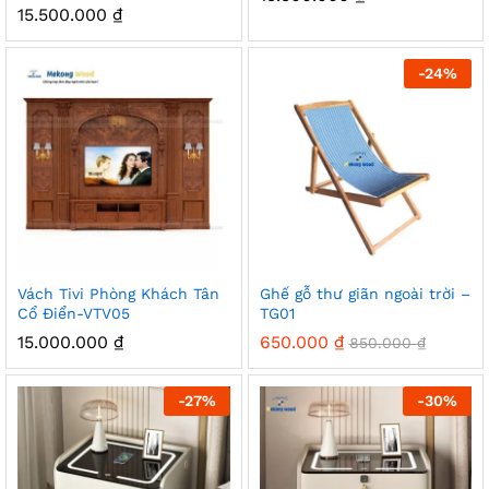
15.500.000
₫
-
24
%
Vách Tivi Phòng Khách Tân
Ghế gỗ thư giãn ngoài trời –
Cổ Điển-VTV05
TG01
15.000.000
₫
650.000
₫
850.000
₫
-
27
%
-
30
%