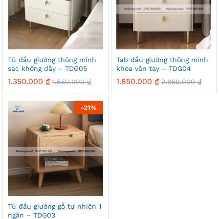
Tủ đầu giường thông minh
Tab đầu giường thông minh
sạc không dây – TDG05
khóa vân tay – TDG04
1.350.000
₫
1.850.000
₫
1.850.000
₫
2.650.000
₫
-
21
%
Tủ đầu giường gỗ tự nhiên 1
ngăn – TDG03