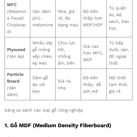
MFC
Tủ quần
(Melamin
Ván dăm
Nhẹ, giá
Độ bền
áo, kệ
e Faced
phủ
rẻ, đa
thấp hơn
sách, bàn
Chipboar
melamine
dạng màu
MDF/HDF
học
d)
Nhiều lớp
Chịu lực
Tủ bếp
Giá cao
Plywood
gỗ mỏng
tốt,
dưới, sàn,
hơn MFC,
(Ván ép)
xếp chéo,
chống
đồ ngoại
MDF
ép keo
ẩm, bền
thất
Particle
Dăm gỗ
Độ bền
Nội thất
Board
Giá rẻ,
ép với
thấp, dễ
tạm thời,
(Ván
nhẹ
keo
sứt mẻ
giá rẻ
dăm)
bảng so sánh các loại gỗ công nghiệp
1. Gỗ MDF (Medium Density Fiberboard)