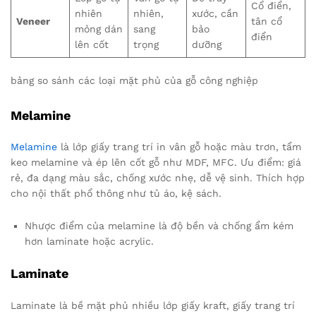
Cổ điển,
nhiên
nhiên,
xước, cần
Veneer
tân cổ
mỏng dán
sang
bảo
điển
lên cốt
trọng
dưỡng
bảng so sánh các loại mặt phủ của gỗ công nghiệp
Melamine
Melamine
là lớp giấy trang trí in vân gỗ hoặc màu trơn, tẩm
keo melamine và ép lên cốt gỗ như MDF, MFC. Ưu điểm: giá
rẻ, đa dạng màu sắc, chống xước nhẹ, dễ vệ sinh. Thích hợp
cho nội thất phổ thông như tủ áo, kệ sách.
Nhược điểm của melamine là độ bền và chống ẩm kém
hơn laminate hoặc acrylic.
Laminate
Laminate là bề mặt phủ nhiều lớp giấy kraft, giấy trang trí