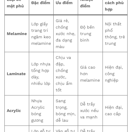
Đặc điểm
Ưu điểm
cách phù
mặt phủ
điểm
hợp
Giá rẻ,
Lớp giấy
Nội thất
chống
Độ bền
trang trí
phổ
Melamine
xước nhẹ,
trung
ngâm keo
thông, trẻ
đa dạng
bình
melamine
trung
màu
Chịu va
Lớp nhựa
đập,
Giá cao
Hiện đại,
tổng hợp
chống
Laminate
hơn
công
dày,
xước,
melamine
nghiệp
nhiều lớp
chịu ẩm
tốt
Nhựa
Sang
Dễ trầy
Acrylic
trọng,
Hiện đại,
Acrylic
xước nếu
bóng
bóng mịn,
cao cấp
va mạnh
gương
dễ lau
Lớp gỗ tự
Vân gỗ tự
Dễ trầy