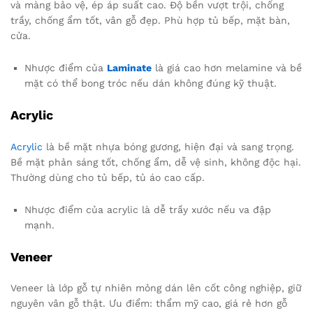
và màng bảo vệ, ép áp suất cao. Độ bền vượt trội, chống
trầy, chống ẩm tốt, vân gỗ đẹp. Phù hợp tủ bếp, mặt bàn,
cửa.
Nhược điểm của
Laminate
là giá cao hơn melamine và bề
mặt có thể bong tróc nếu dán không đúng kỹ thuật.
Acrylic
Acrylic
là bề mặt nhựa bóng gương, hiện đại và sang trọng.
Bề mặt phản sáng tốt, chống ẩm, dễ vệ sinh, không độc hại.
Thường dùng cho tủ bếp, tủ áo cao cấp.
Nhược điểm của acrylic là dễ trầy xước nếu va đập
mạnh.
Veneer
Veneer là lớp gỗ tự nhiên mỏng dán lên cốt công nghiệp, giữ
nguyên vân gỗ thật. Ưu điểm: thẩm mỹ cao, giá rẻ hơn gỗ