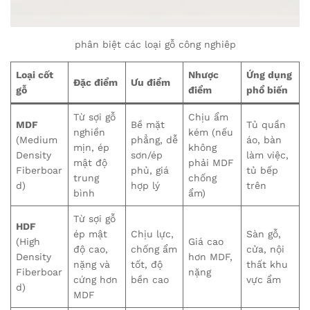
phân biệt các loại gỗ công nghiêp
Loại cốt
Nhược
Ứng dụng
Đặc điểm
Ưu điểm
gỗ
điểm
phổ biến
Từ sợi gỗ
Chịu ẩm
MDF
Bề mặt
Tủ quần
nghiền
kém (nếu
(Medium
phẳng, dễ
áo, bàn
mịn, ép
không
Density
sơn/ép
làm việc,
mật độ
phải MDF
Fiberboar
phủ, giá
tủ bếp
trung
chống
d)
hợp lý
trên
bình
ẩm)
Từ sợi gỗ
HDF
ép mật
Chịu lực,
Sàn gỗ,
(High
Giá cao
độ cao,
chống ẩm
cửa, nội
Density
hơn MDF,
nặng và
tốt, độ
thất khu
Fiberboar
nặng
cứng hơn
bền cao
vực ẩm
d)
MDF